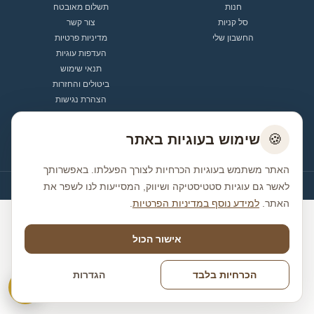
חנות
תשלום מאובטח
סל קניות
צור קשר
החשבון שלי
מדיניות פרטיות
העדפות עוגיות
תנאי שימוש
ביטולים והחזרות
הצהרת נגישות
יצירת קשר
🍪
שימוש בעוגיות באתר
office@shimonyosef.co.il
האתר משתמש בעוגיות הכרחיות לצורך הפעלתו. באפשרותך
לאשר גם עוגיות סטטיסטיקה ושיווק, המסייעות לנו לשפר את
© כל הזכויות שמורות לשמעון יוסף
האתר.
למידע נוסף במדיניות הפרטיות
.
אישור הכול
הכרחיות בלבד
הגדרות