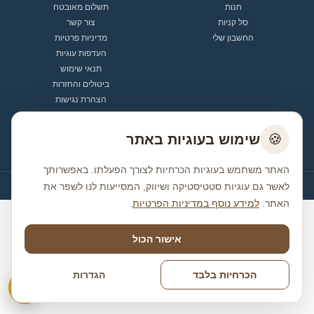
חנות
תשלום מאובטח
סל קניות
צור קשר
החשבון שלי
מדיניות פרטיות
העדפות עוגיות
תנאי שימוש
ביטולים והחזרות
הצהרת נגישות
יצירת קשר
🍪
שימוש בעוגיות באתר
office@shimonyosef.co.il
האתר משתמש בעוגיות הכרחיות לצורך הפעלתו. באפשרותך
לאשר גם עוגיות סטטיסטיקה ושיווק, המסייעות לנו לשפר את
© כל הזכויות שמורות לשמעון יוסף
האתר.
למידע נוסף במדיניות הפרטיות
.
אישור הכול
הכרחיות בלבד
הגדרות